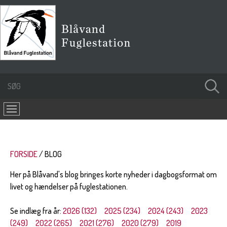
FORSIDE
BLOG
Her på Blåvand's blog bringes korte nyheder i dagbogsformat om
livet og hændelser på fuglestationen.
Se indlæg fra år:
2026 (132)
2025 (234)
2024 (243)
2023
(249)
2022 (265)
2021 (276)
2020 (279)
2019