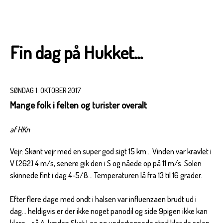
Fin dag på Hukket...
SØNDAG 1. OKTOBER 2017
Mange folk i felten og turister overalt
af HKn
Vejr: Skønt vejr med en super god sigt 15 km... Vinden var kravlet i
V (262) 4 m/s, senere gik den i S og nåede op på 11 m/s. Solen
skinnede fint i dag 4-5/8... Temperaturen lå fra 13 til 16 grader.
Efter flere dage med ondt i halsen var influenzaen brudt ud i
dag... heldigvis er der ikke noget panodil og side 9pigen ikke kan
klare... så A-kæden Skat,Leo og undertegnede stod klar da solen