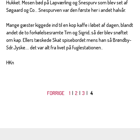
Hukket. Mosen bød på Lapværling og Snespurv som blev set af
Søgaard og Co... Snespurven var den første her i andet halvår.
Mange gæster kiggede ind til en kop kaffe i løbet af dagen, blandt
andet de to forkølelsesramte Tim og Sigrid, så der blev snøftet
om kap. Ellers tæskede Skat spisebordet mens han så Brøndby-
Sdr.Jyske.... det var alt fra livet på fuglestationen..
HKn
FORRIGE
1
|
2
|
3
|
4