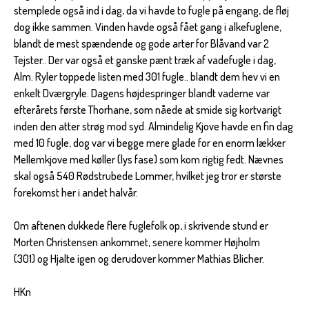
stemplede også ind i dag, da vi havde to fugle på engang, de fløj
dog ikke sammen. Vinden havde også fået gang i alkefuglene,
blandt de mest spændende og gode arter for Blåvand var 2
Tejster.. Der var også et ganske pænt træk af vadefugle i dag,
Alm. Ryler toppede listen med 301 fugle.. blandt dem hev vi en
enkelt Dværgryle. Dagens højdespringer blandt vaderne var
efterårets første Thorhane, som nåede at smide sig kortvarigt
inden den atter strøg mod syd. Almindelig Kjove havde en fin dag
med 10 fugle, dog var vi begge mere glade for en enorm lækker
Mellemkjove med køller (lys fase) som kom rigtig fedt. Nævnes
skal også 540 Rødstrubede Lommer, hvilket jeg tror er største
forekomst her i andet halvår.
Om aftenen dukkede flere fuglefolk op, i skrivende stund er
Morten Christensen ankommet, senere kommer Højholm
(301) og Hjalte igen og derudover kommer Mathias Blicher.
HKn