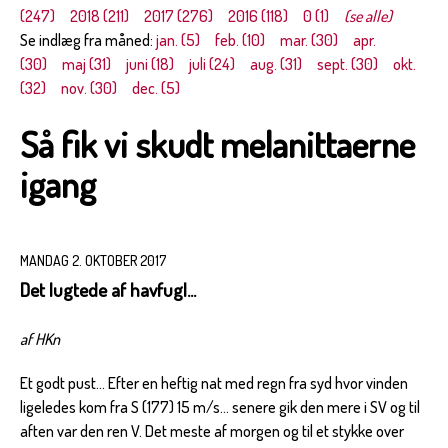
(247)
2018 (211)
2017 (276)
2016 (118)
0 (1)
(se alle)
Se indlæg fra måned:
jan. (5)
feb. (10)
mar. (30)
apr.
(30)
maj (31)
juni (18)
juli (24)
aug. (31)
sept. (30)
okt.
(32)
nov. (30)
dec. (5)
Så fik vi skudt melanittaerne
igang
MANDAG 2. OKTOBER 2017
Det lugtede af havfugl...
af HKn
Et godt pust... Efter en heftig nat med regn fra syd hvor vinden
ligeledes kom fra S (177) 15 m/s... senere gik den mere i SV og til
aften var den ren V. Det meste af morgen og til et stykke over