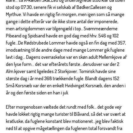
stod op 07.30, senere fik vi selskab af Bødker,Callesen og
Myrthue. Vi havde en rigtig fin morgen, men igen som så mange
gange i dette efterår var de ikke store antal der imponerede,
men artsrigdommen var tilgengæld i top.. Svømmeænderne
Pibeand og Spidsand havde en god dag med hhv. 546 og 102
fugle...De Rødstrubede Lommer havde også en fin dag med 357,
imodsætning til de andre dage med mange Lommer gik fuglene
lavt i dag... Dagens overraskelse var en skøn adult Mellemkjove af
den lyse form... det var efterårets første...derudover var der 2
Alm.kjover samt ligeledes 2 Storkjover.. Tornirisk havde sine
største dag i år med 368 trækkende fugle. Blandt dagens 152
Små Korsnæb var der en enkelt Hvidvinget Korsnæb, den anden i
år og den første siden en han i juli.
Efter morgenobsen væltede det rundt med folk... det gode vejr
havde lokket rigtig mange turister til Blåvand, så det var svært at
kratluske, da fuglene konstant blev motioneret...jeg blev faktisk
nød til at opgive mågetællingen da fuglenen total forsvandt fra