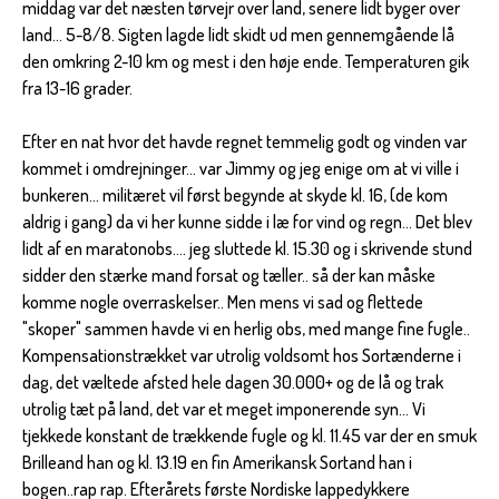
middag var det næsten tørvejr over land, senere lidt byger over
land... 5-8/8. Sigten lagde lidt skidt ud men gennemgående lå
den omkring 2-10 km og mest i den høje ende. Temperaturen gik
fra 13-16 grader.
Efter en nat hvor det havde regnet temmelig godt og vinden var
kommet i omdrejninger... var Jimmy og jeg enige om at vi ville i
bunkeren... militæret vil først begynde at skyde kl. 16, (de kom
aldrig i gang) da vi her kunne sidde i læ for vind og regn... Det blev
lidt af en maratonobs.... jeg sluttede kl. 15.30 og i skrivende stund
sidder den stærke mand forsat og tæller.. så der kan måske
komme nogle overraskelser.. Men mens vi sad og flettede
"skoper" sammen havde vi en herlig obs, med mange fine fugle..
Kompensationstrækket var utrolig voldsomt hos Sortænderne i
dag, det væltede afsted hele dagen 30.000+ og de lå og trak
utrolig tæt på land, det var et meget imponerende syn... Vi
tjekkede konstant de trækkende fugle og kl. 11.45 var der en smuk
Brilleand han og kl. 13.19 en fin Amerikansk Sortand han i
bogen..rap rap. Efterårets første Nordiske lappedykkere