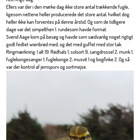
Ellers var der i den mørke dag ikke store antal trækkende fugle,
ligesom nettene heller producerede det store antal, hvilket dog
heller ikke kan forventes på denne årstid. Og som de tidligere
dage var det simpelthen 1. rundesom havde format.
Svend Aage kom på besøg og havde som sædvanlig noget rigtigt
godt fedtet wienbrød med, og det med guffet med stor tak.
Ringmærkning: I alt 19. Rødhals 1, solsort 9, sangdrossel 2, munk 1,
fuglekongesanger 1, fuglekonge 2, musvit 1 og bogfinke 2. Og så
var der kontrol af jernspurv og sortmejse.