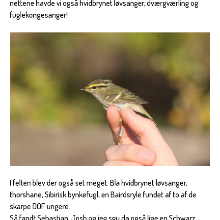
nettene havde vi også hvidbrynet løvsanger, dværgværling og
fuglekongesanger!
I felten blev der også set meget. Bla hvidbrynet løvsanger,
thorshane, Sibirisk bynkefugl, en Bairdsryle fundet af to af de
skarpe DOF ungere.
Så fandt Sebastian, Josh og jeg sgu da også lige en Schwarz