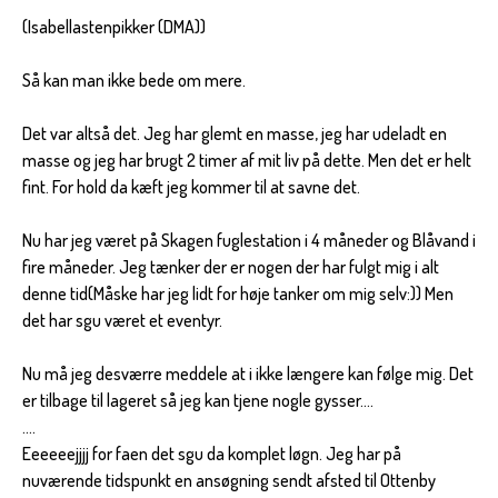
(Isabellastenpikker (DMA))
Så kan man ikke bede om mere.
Det var altså det. Jeg har glemt en masse, jeg har udeladt en
masse og jeg har brugt 2 timer af mit liv på dette. Men det er helt
fint. For hold da kæft jeg kommer til at savne det.
Nu har jeg været på Skagen fuglestation i 4 måneder og Blåvand i
fire måneder. Jeg tænker der er nogen der har fulgt mig i alt
denne tid(Måske har jeg lidt for høje tanker om mig selv:)) Men
det har sgu været et eventyr.
Nu må jeg desværre meddele at i ikke længere kan følge mig. Det
er tilbage til lageret så jeg kan tjene nogle gysser....
....
Eeeeeejjjj for faen det sgu da komplet løgn. Jeg har på
nuværende tidspunkt en ansøgning sendt afsted til Ottenby