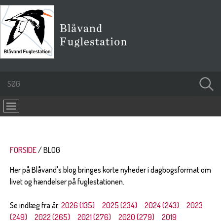
FORSIDE
BLOG
Her på Blåvand's blog bringes korte nyheder i dagbogsformat om
livet og hændelser på fuglestationen.
Se indlæg fra år:
2026 (135)
2025 (234)
2024 (243)
2023
(249)
2022 (265)
2021 (276)
2020 (279)
2019