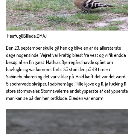
Hærfugl(BIllede:DMA)
Den 23. september skulle gå hen og blive en af de allerstørste
dage nogensinde. Vejret var kraftig blæst fra vest og vi fik endda
besøg af en fin gæst. Mathias Bjerregård havde spået om
havfugle og var kommet forbi. Så stod den på 48 timer i
Sabinebunkeren og det var vi klar på. Hold kæft det var det værd.
5 sodfarvede skråper, 1 sabinemåge, 1 lille kjove og 11, ja fucking 11
store stormsvaler. Stormsvalerne er det ypperste af det ypperste
man kan se på den her jordklode. Glæden var enorm: