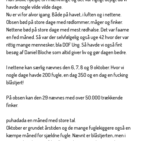
havde nogle vilde vilde dage.
Nu er vi for alvor igang. Både på havet, i luften og i nettene.
Obsen bød på store dage med rødlommer, måger og finker.
Nettene bød på store dage med mest rødhalse. Det var faame
en fed måned. Så var der selvfølgelig også uge 42 hvor der var
rittig mange mennesker, bla DOF Ung. Så havde vi også fint
besøg af Daniel Bloche som altid giver liv og gør dagen bedre.
I nettene kan særlig nævnes den 6, 7, 8 og 9 oktober. Hvor vi
nogle dage havde 200 fugle, en dag 350 og en dag en fucking
blåstjert!
På obsen kan den 29 nævnes med over 50.000 trækkende
finker.
puhadada en måned med store tal.
Oktober er grundet årstiden og de mange fuglekiggere også en
kæmpe måned for sjældne fugle. Nævnt er blåstjerten, men i