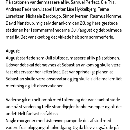
På stationen var der massere af liv. Samuel Perfect, Ole Friis,
Andreas Pedersen, Isabel Hunter, Lise Hykkelbjerg, Taïma
Lorentzen, Michaela Berdougo, Simon Iversen, Rasmus Momme,
David Manstrup, mig selv der ankom den 20, og flere gæstede
stationen her i sommermånederne Juli/august og det bulmede
med liv. Det var skønt og det virkede helt som sommerferie.
August:
August startede som Juli sluttede, massere af liv på stationen.
Udover det skal det nævnes at Sebastian ankom og skulle være
fast observatør her i efteråret. Det var oprindeligt planen at
Sebastian skulle være observatør og jeg skulle skifte mellem lidt
mærkning og lidt observationer.
Vaderne gik nu helt amok med tallene og det var skønt at sidde
ude på stranden og tælle strandhjejler, kobbersnepper og alt det
andet! Helt fantastisk faktisk.
Nogle morgener med østenvind pumpede det afsted med
vadere fra solopgang til solnedgang. Og da blev vi også ude på