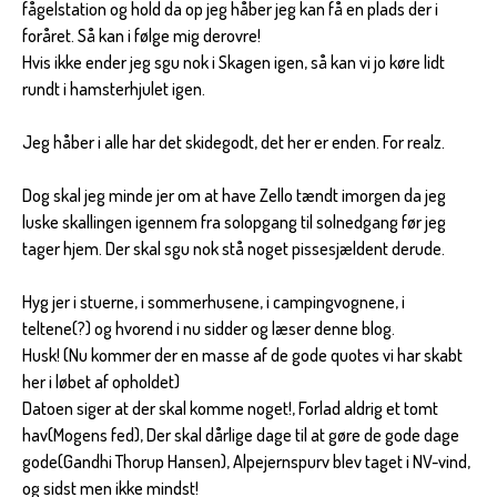
fågelstation og hold da op jeg håber jeg kan få en plads der i
foråret. Så kan i følge mig derovre!
Hvis ikke ender jeg sgu nok i Skagen igen, så kan vi jo køre lidt
rundt i hamsterhjulet igen.
Jeg håber i alle har det skidegodt, det her er enden. For realz.
Dog skal jeg minde jer om at have Zello tændt imorgen da jeg
luske skallingen igennem fra solopgang til solnedgang før jeg
tager hjem. Der skal sgu nok stå noget pissesjældent derude.
Hyg jer i stuerne, i sommerhusene, i campingvognene, i
teltene(?) og hvorend i nu sidder og læser denne blog.
Husk! (Nu kommer der en masse af de gode quotes vi har skabt
her i løbet af opholdet)
Datoen siger at der skal komme noget!, Forlad aldrig et tomt
hav(Mogens fed), Der skal dårlige dage til at gøre de gode dage
gode(Gandhi Thorup Hansen), Alpejernspurv blev taget i NV-vind,
og sidst men ikke mindst!