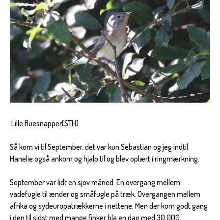
Lille fluesnapper(STH)
Så kom vi til September, det var kun Sebastian og jeg indtil
Hanelie også ankom og hjalp til og blev oplært i ringmærkning.
September var lidt en sjov måned. En overgang mellem
vadefugle til ænder og småfugle på træk. Overgangen mellem
afrika og sydeuropatrækkerne i nettene. Men der kom godt gang
i den til sidst med mange finker bla en dag med 30.000.