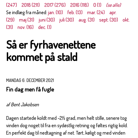
(247)
2018 (211)
2017 (276)
2016 (118)
0 (1)
(se alle)
Se indlæg fra måned:
jan. (10)
feb. (13)
mar. (24)
apr.
(29)
maj (31)
juni (30)
juli (30)
aug. (31)
sept. (30)
okt.
(31)
nov. (16)
dec. (1)
Så er fyrhavenettene
kommet på stald
MANDAG 6. DECEMBER 2021
Fin dag men få fugle
af Bent Jakobsen
Dagen startede koldt med -2½ grad, men helt stille, senere tog
vinden dog noget til fra en sydøstlig retning og føltes rigtig kold.
En perfekt dag til nedtagning af net. Tørt, køligt og med vinden