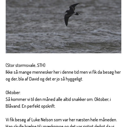
(Stor stormsvale, STH)
Ikke så mange mennesker her i denne tid men vi fik da besøg her
og der, bla af David og det er jo så hyggeligt.
Oktober:
Så kommer vi til den måned alle altid snakker om. Oktober, i
Blåvand. En perfekt opskrift.
Vi fik besøg af Luke Nelson som var her næsten hele måneden.
Han skulle hjælpe til i mærkninge og det var rigtigt dejligt da vi