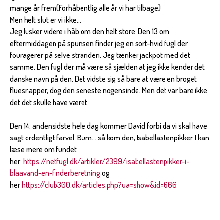
mange år frem(Forhåbentlig alle år vi har tilbage)
Men helt slut er vi ikke...
Jeg lusker videre i håb om den helt store. Den 13 om
eftermiddagen på spunsen finder jeg en sort-hvid fugl der
fouragerer på selve stranden. Jeg tænker jackpot med det
samme. Den fugl der må være så sjælden at jeg ikke kender det
danske navn på den. Det vidste sig så bare at være en broget
fluesnapper, dog den seneste nogensinde. Men det var bare ikke
det det skulle have været.
Den 14. andensidste hele dag kommer David forbi da vi skal have
sagt ordentligt farvel. Bum... så kom den, Isabellastenpikker. I kan
læse mere om fundet
her:
https://netfugl.dk/artikler/2399/isabellastenpikker-i-
blaavand-en-finderberetning
og
her
https://club300.dk/articles.php?ua=show&id=666