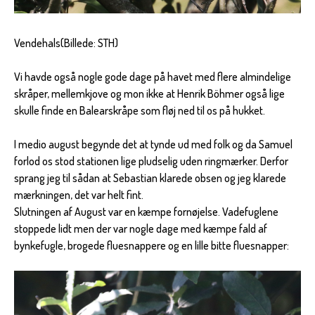
Vendehals(Billede: STH)
Vi havde også nogle gode dage på havet med flere almindelige
skråper, mellemkjove og mon ikke at Henrik Böhmer også lige
skulle finde en Balearskråpe som fløj ned til os på hukket.
I medio august begynde det at tynde ud med folk og da Samuel
forlod os stod stationen lige pludselig uden ringmærker. Derfor
sprang jeg til sådan at Sebastian klarede obsen og jeg klarede
mærkningen, det var helt fint.
Slutningen af August var en kæmpe fornøjelse. Vadefuglene
stoppede lidt men der var nogle dage med kæmpe fald af
bynkefugle, brogede fluesnappere og en lille bitte fluesnapper: