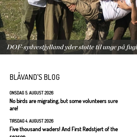
DOF-sydvestjylland yder støtte til unge på fug
BLÅVAND'S BLOG
ONSDAG 5. AUGUST 2026
No birds are migrating, but some volunteers sure
are!
TIRSDAG 4. AUGUST 2026
Five thousand waders! And First Rødstjert of the
season