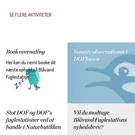
SE FLERE AKTIVITETER
Book overnating
Seneste observationer i
DOFbasen
Her kan du nemt booke dit
næste ophold på Blåvand
Fuglestation
Støt DOF og DOF's
Vil du modtage
fuglestationer ved at
Blåvand Fuglestations
handle i Naturbutikken
nyhedsbrev?