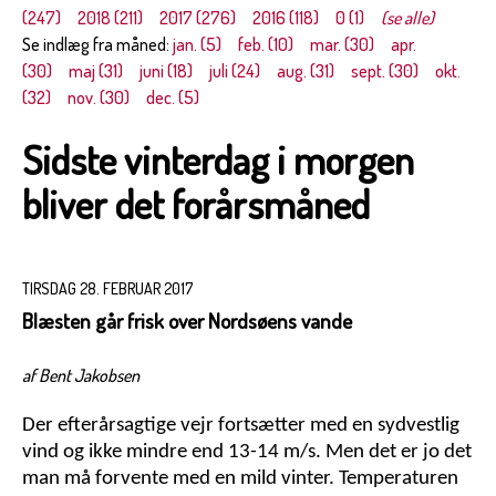
(247)
2018 (211)
2017 (276)
2016 (118)
0 (1)
(se alle)
Se indlæg fra måned:
jan. (5)
feb. (10)
mar. (30)
apr.
(30)
maj (31)
juni (18)
juli (24)
aug. (31)
sept. (30)
okt.
(32)
nov. (30)
dec. (5)
Sidste vinterdag i morgen
bliver det forårsmåned
TIRSDAG 28. FEBRUAR 2017
Blæsten går frisk over Nordsøens vande
af Bent Jakobsen
Der efterårsagtige vejr fortsætter med en sydvestlig
vind og ikke mindre end 13-14 m/s. Men det er jo det
man må forvente med en mild vinter. Temperaturen