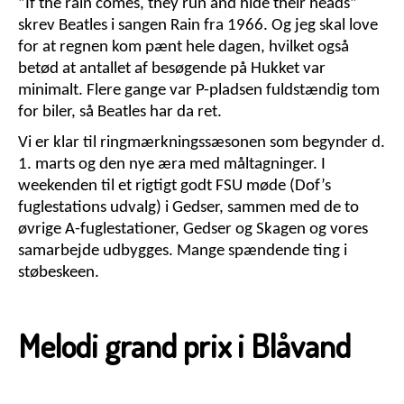
”If the rain comes, they run and hide their heads”
skrev Beatles i sangen Rain fra 1966. Og jeg skal love
for at regnen kom pænt hele dagen, hvilket også
betød at antallet af besøgende på Hukket var
minimalt. Flere gange var P-pladsen fuldstændig tom
for biler, så Beatles har da ret.
Vi er klar til ringmærkningssæsonen som begynder d.
1. marts og den nye æra med måltagninger. I
weekenden til et rigtigt godt FSU møde (Dof’s
fuglestations udvalg) i Gedser, sammen med de to
øvrige A-fuglestationer, Gedser og Skagen og vores
samarbejde udbygges. Mange spændende ting i
støbeskeen.
Melodi grand prix i Blåvand