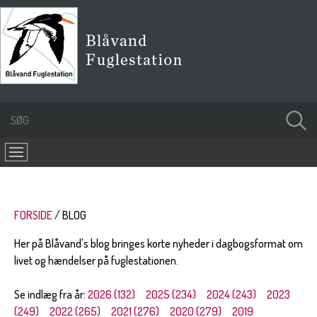
FORSIDE
BLOG
Her på Blåvand's blog bringes korte nyheder i dagbogsformat om
livet og hændelser på fuglestationen.
Se indlæg fra år:
2026 (132)
2025 (234)
2024 (243)
2023
(249)
2022 (265)
2021 (276)
2020 (279)
2019