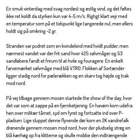
En smuk vinterdag med svag nordøst og østlig vind, og det føltes
ikke ret koldt da styrken kun var 4-5 m/s. Rigtigt klart vejr med
en temperatur som på et tidspunkt lige tangerede nul, men ellers
holdt sig på omkring -2 gr.
Stranden var pudret som en kvindekind med hvidt pudder, men
nærmest vandet var der frit sand hvor 425 sølvmåger og 53
sandløbere fandt et frirum til at hvile og fouragere. En enkelt
farvemærket sølvmåge med blå V.TR0. Flokken af Sortænder
ligger stadig nord for pælerækken og en skarv tog højde og trak
mod nord.
På vej tilbage gennem mosen startede the show of the day, hvor
det var som at zappe på en fjernbetjening. En havørn kom udefra
hen over militær tårnet, syd om fyret og fortsatte ind over P-
pladsen. Lige sluppet denne flyvende dør kom en 2K vandrefalk
drønende gennem mosen mod nord, hvor der pludselig strøg en
blå kærhøg op fra klitterne og skulle mobbe den indtrængende