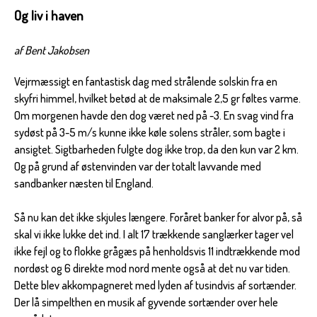
Og liv i haven
af Bent Jakobsen
Vejrmæssigt en fantastisk dag med strålende solskin fra en
skyfri himmel, hvilket betød at de maksimale 2,5 gr føltes varme.
Om morgenen havde den dog været ned på -3. En svag vind fra
sydøst på 3-5 m/s kunne ikke køle solens stråler, som bagte i
ansigtet. Sigtbarheden fulgte dog ikke trop, da den kun var 2 km.
Og på grund af østenvinden var der totalt lavvande med
sandbanker næsten til England.
Så nu kan det ikke skjules længere. Foråret banker for alvor på, så
skal vi ikke lukke det ind. I alt 17 trækkende sanglærker tager vel
ikke fejl og to flokke grågæs på henholdsvis 11 indtrækkende mod
nordøst og 6 direkte mod nord mente også at det nu var tiden.
Dette blev akkompagneret med lyden af tusindvis af sortænder.
Der lå simpelthen en musik af gyvende sortænder over hele