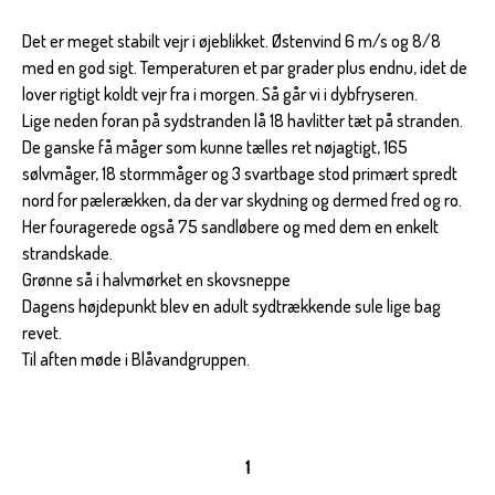
Det er meget stabilt vejr i øjeblikket. Østenvind 6 m/s og 8/8
med en god sigt. Temperaturen et par grader plus endnu, idet de
lover rigtigt koldt vejr fra i morgen. Så går vi i dybfryseren.
Lige neden foran på sydstranden lå 18 havlitter tæt på stranden.
De ganske få måger som kunne tælles ret nøjagtigt, 165
sølvmåger, 18 stormmåger og 3 svartbage stod primært spredt
nord for pælerækken, da der var skydning og dermed fred og ro.
Her fouragerede også 75 sandløbere og med dem en enkelt
strandskade.
Grønne så i halvmørket en skovsneppe
Dagens højdepunkt blev en adult sydtrækkende sule lige bag
revet.
Til aften møde i Blåvandgruppen.
1