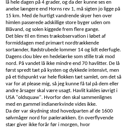
lå hele dagen på 4 grader, og da der kunne ses en
anelse længere end Horns rev 1, må sigten jo ligge på
15 km. Med de hurtigt vandrende skyer hen over
himlen passerede adskillige store byger uden om
Blåvand, og solen kiggede frem flere gange.
Det blev til en times trækobservation i løbet af
formiddagen med primært nordtrækkende
sortænder, Rødstrubede lommer 14 og lidt ederfugle.
Dagens clou blev en hedelærke som stille trak mod
nord. På vandet lå ikke mindre end 70 havlitter. De lå
først spredt tæt på kysten og dykkede intensivt, men
på et tidspunkt var hele flokken tæt samlet, om det så
var for at please mig, så jeg kunne få tal på dem eller
andre årsager skal være usagt. Havlit kaldes iøvrigt i
USA "oldsquaw". Hvorfor den skal sammenlignes
med en gammel indianerkvinde vides ikke.
Da der var skydning stod hovedparten af de 1600
sølvmåger nord for pælerækken. En overflyvende
stær giver ikke forår før i morgen, hvor