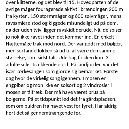
over klitterne, og det blev til 15. Hovedparten af de
øvrige måger fouragerede aktivt i brændingen 200 m
fra kysten. 150 stormmåger og 600 sølvmåger, mens
ravsamlere stod og kiggede misundeligt ud på dem,
da der uden tvivl ligger ravskidt derude. Nå, de spiser
jo nok ikke ravet inden det kommer ind. En enkelt
Hættemåge trak mod nord. Der var godt med bølger,
men sortandeflokken så ud til at være den samme
størrelse, som sidst talt. Ude bag flokken kom 3
adulte suler trækkende nord. På landjorden var det
især lærkesangen som gjorde sig bemærket. Første
dag hvor de virkelig sang igennem. I mosen en
engpiber og mon ikke en solsort og 2 vindrosler i
mosen er tiltræk. Der må have været brus på
bølgerne. På et tidspunkt lød det fra gårdspladsen,
som om buldren fra havet vest for fyret. Har aldrig
hørt det så gennemtrængende før.