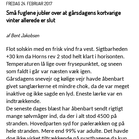
FREDAG 24. FEBRUAR 2017
Små fuglene jubler over at gårsdagens kortvarige
vinter allerede er slut
af Bent Jakobsen
Flot solskin med en frisk vind fra vest. Sigtbarheden
+30 km da Horns rev 2 stod helt klart i horisonten.
Temperaturen lå lige over frysepunktet, og sneen
som faldt i går var næsten væk igen.
Gårsdagens snevejr og kølige vejr havde åbenbart
givet sanglærkerne et mindre chok, da de var meget
inaktive og ikke sagde en lyd. Eneste lærke var en
indtrækkende.
De seneste dages blæst har åbenbart sendt rigtigt
mange sølvmåger ind, da der i alt stod 4500 på
stranden. Hovedparten syd for pælerækken og på
hele stranden. Mere end 99% var adulte. Det havde
dog ikke virket tiltrækkende på svartbagene da kun