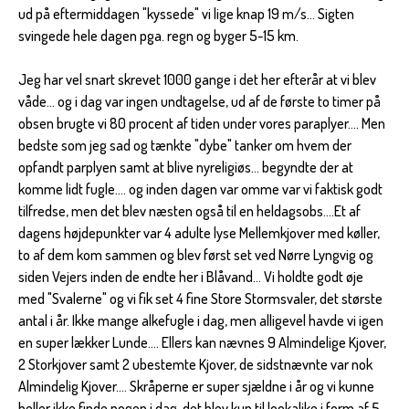
ud på eftermiddagen "kyssede" vi lige knap 19 m/s... Sigten
svingede hele dagen pga. regn og byger 5-15 km.
Jeg har vel snart skrevet 1000 gange i det her efterår at vi blev
våde... og i dag var ingen undtagelse, ud af de første to timer på
obsen brugte vi 80 procent af tiden under vores paraplyer.... Men
bedste som jeg sad og tænkte "dybe" tanker om hvem der
opfandt parplyen samt at blive nyreligiøs... begyndte der at
komme lidt fugle.... og inden dagen var omme var vi faktisk godt
tilfredse, men det blev næsten også til en heldagsobs....Et af
dagens højdepunkter var 4 adulte lyse Mellemkjover med køller,
to af dem kom sammen og blev først set ved Nørre Lyngvig og
siden Vejers inden de endte her i Blåvand... Vi holdte godt øje
med "Svalerne" og vi fik set 4 fine Store Stormsvaler, det største
antal i år. Ikke mange alkefugle i dag, men alligevel havde vi igen
en super lækker Lunde.... Ellers kan nævnes 9 Almindelige Kjover,
2 Storkjover samt 2 ubestemte Kjover, de sidstnævnte var nok
Almindelig Kjover.... Skråperne er super sjældne i år og vi kunne
heller ikke finde nogen i dag, det blev kun til lookalike i form af 5