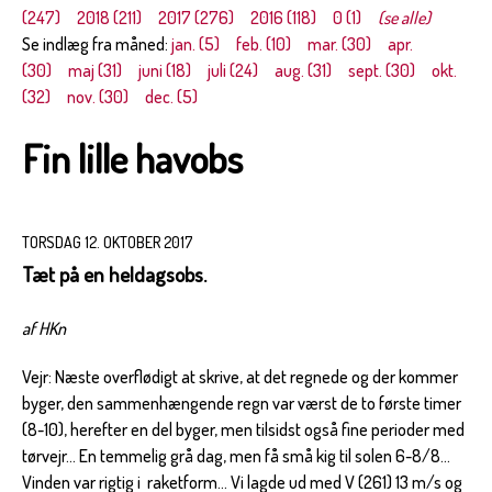
(247)
2018 (211)
2017 (276)
2016 (118)
0 (1)
(se alle)
Se indlæg fra måned:
jan. (5)
feb. (10)
mar. (30)
apr.
(30)
maj (31)
juni (18)
juli (24)
aug. (31)
sept. (30)
okt.
(32)
nov. (30)
dec. (5)
Fin lille havobs
TORSDAG 12. OKTOBER 2017
Tæt på en heldagsobs.
af HKn
Vejr: Næste overflødigt at skrive, at det regnede og der kommer
byger, den sammenhængende regn var værst de to første timer
(8-10), herefter en del byger, men tilsidst også fine perioder med
tørvejr... En temmelig grå dag, men få små kig til solen 6-8/8...
Vinden var rigtig i raketform... Vi lagde ud med V (261) 13 m/s og