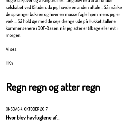
nogle få kjover og 5 Ringdrosler... Jeg blev nød til at forlade
selskabet ved 15 tiden, da jeg havde en anden aftale... Så måske
de sprænger boksen og hiver en masse fugle hjem mens jeg er
væk.... Så hold øje med de seje drenge ude på Hukket, tallene
kommer senere i DOF-Basen, når jeg atter er tilbage eller evt. i
morgen.
Vi ses.
HKn
Regn regn og atter regn
ONSDAG 4. OKTOBER 2017
Hvor blev havfuglene af...