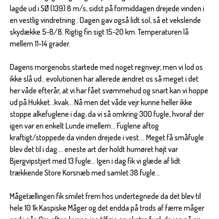
lagde ud i SØ (139) 8 m/s, sidst på formiddagen drejede vinden i
en vestlig vindretning.. Dagen gav også lidt sol, så et vekslende
skydække 5-8/8. Rigtig fin sigt 15-20 km. Temperaturen lå
mellem 11-14 grader.
Dagens morgenobs startede med noget regnvejr, men vi lod os
ikke slå ud.. evolutionen har allerede ændret os så meget i det
her våde efterår, at vi har fået svømmehud og snart kan vi hoppe
ud på Hukket...kvak... Nå men det våde vejr kunne heller ikke
stoppe alkefuglene i dag, da vi så omkring 300 fugle, hvoraf der
igen var en enkelt Lunde imellem... Fuglene aftog
kraftigt/stoppede da vinden drejede i vest.... Meget få småfugle
blev det til i dag.... eneste art der holdt humøret højt var
Bjergvipstjert med 13 fugle... Igen i dag fik vi glæde af lidt
trækkende Store Korsnæb med samlet 38 fugle...
Mågetællingen fik smilet frem hos undertegnede da det blev til
hele 10 1k Kaspiske Måger og det endda på trods af færre måger