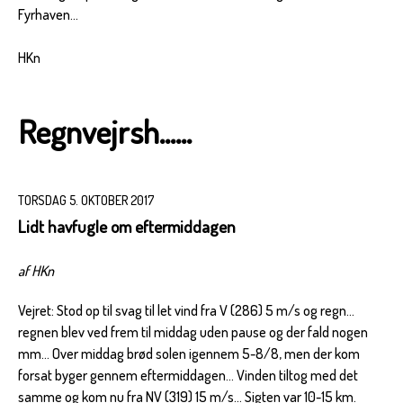
Fyrhaven...
HKn
Regnvejrsh......
TORSDAG 5. OKTOBER 2017
Lidt havfugle om eftermiddagen
af HKn
Vejret: Stod op til svag til let vind fra V (286) 5 m/s og regn...
regnen blev ved frem til middag uden pause og der fald nogen
mm... Over middag brød solen igennem 5-8/8, men der kom
forsat byger gennem eftermiddagen... Vinden tiltog med det
samme og kom nu fra NV (319) 15 m/s... Sigten var 10-15 km.