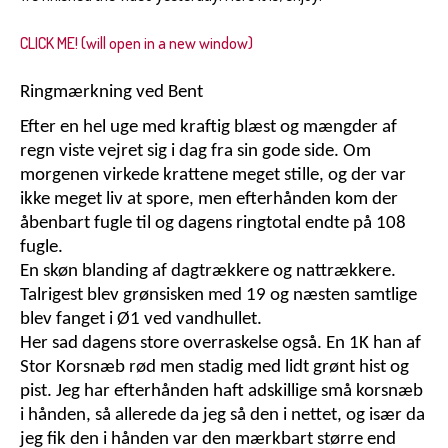
CLICK ME! (will open in a new window)
Ringmærkning ved Bent
Efter en hel uge med kraftig blæst og mængder af
regn viste vejret sig i dag fra sin gode side. Om
morgenen virkede krattene meget stille, og der var
ikke meget liv at spore, men efterhånden kom der
åbenbart fugle til og dagens ringtotal endte på 108
fugle.
En skøn blanding af dagtrækkere og nattrækkere.
Talrigest blev grønsisken med 19 og næsten samtlige
blev fanget i Ø1 ved vandhullet.
Her sad dagens store overraskelse også. En 1K han af
Stor Korsnæb rød men stadig med lidt grønt hist og
pist. Jeg har efterhånden haft adskillige små korsnæb
i hånden, så allerede da jeg så den i nettet, og især da
jeg fik den i hånden var den mærkbart større end