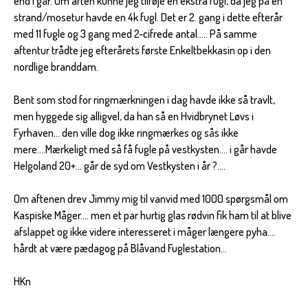
end i går. Om aften kunne jeg tilføje en ekstra fugl, da jeg på en
strand/mosetur havde en 4k fugl. Det er 2. gang i dette efterår
med 11 fugle og 3 gang med 2-cifrede antal..... På samme
aftentur trådte jeg efterårets første Enkeltbekkasin op i den
nordlige branddam.
Bent som stod for ringmærkningen i dag havde ikke så travlt,
men hyggede sig alligvel, da han så en Hvidbrynet Løvs i
Fyrhaven... den ville dog ikke ringmærkes og sås ikke
mere....Mærkeligt med så få fugle på vestkysten.... i går havde
Helgoland 20+... går de syd om Vestkysten i år ?....
Om aftenen drev Jimmy mig til vanvid med 1000 spørgsmål om
Kaspiske Måger.... men et par hurtig glas rødvin fik ham til at blive
afslappet og ikke videre interesseret i måger længere pyha....
hårdt at være pædagog på Blåvand Fuglestation...
HKn