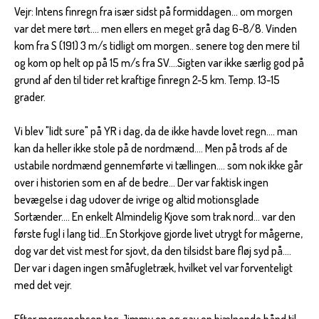
Vejr: Intens finregn fra især sidst på formiddagen... om morgen
var det mere tørt.... men ellers en meget grå dag 6-8/8. Vinden
kom fra S (191) 3 m/s tidligt om morgen.. senere tog den mere til
og kom op helt op på 15 m/s fra SV....Sigten var ikke særlig god på
grund af den til tider ret kraftige finregn 2-5 km. Temp. 13-15
grader.
Vi blev "lidt sure" på YR i dag, da de ikke havde lovet regn.... man
kan da heller ikke stole på de nordmænd.... Men på trods af de
ustabile nordmænd gennemførte vi tællingen.... som nok ikke går
over i historien som en af de bedre... Der var faktisk ingen
bevægelse i dag udover de ivrige og altid motionsglade
Sortænder.... En enkelt Almindelig Kjove som trak nord... var den
første fugl i lang tid...En Storkjove gjorde livet utrygt for mågerne,
dog var det vist mest for sjovt, da den tilsidst bare fløj syd på....
Der var i dagen ingen småfugletræk, hvilket vel var forventeligt
med det vejr.
Efter morgenobsen tog Jimmy op og gav en hjælpende hånd til