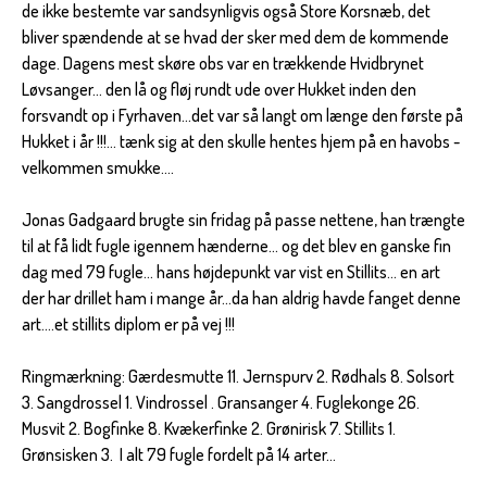
de ikke bestemte var sandsynligvis også Store Korsnæb, det
bliver spændende at se hvad der sker med dem de kommende
dage. Dagens mest skøre obs var en trækkende Hvidbrynet
Løvsanger... den lå og fløj rundt ude over Hukket inden den
forsvandt op i Fyrhaven...det var så langt om længe den første på
Hukket i år !!!... tænk sig at den skulle hentes hjem på en havobs -
velkommen smukke....
Jonas Gadgaard brugte sin fridag på passe nettene, han trængte
til at få lidt fugle igennem hænderne... og det blev en ganske fin
dag med 79 fugle... hans højdepunkt var vist en Stillits... en art
der har drillet ham i mange år...da han aldrig havde fanget denne
art....et stillits diplom er på vej !!!
Ringmærkning: Gærdesmutte 11. Jernspurv 2. Rødhals 8. Solsort
3. Sangdrossel 1. Vindrossel . Gransanger 4. Fuglekonge 26.
Musvit 2. Bogfinke 8. Kvækerfinke 2. Grønirisk 7. Stillits 1.
Grønsisken 3. I alt 79 fugle fordelt på 14 arter...