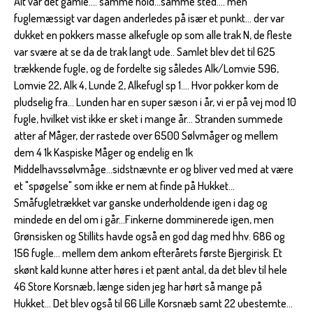
Alt var det gamle.... samme hold...samme sted.... men
fuglemæssigt var dagen anderledes på især et punkt... der var
dukket en pokkers masse alkefugle op som alle trak N, de fleste
var svære at se da de trak langt ude.. Samlet blev det til 625
trækkende fugle, og de fordelte sig således Alk/Lomvie 596,
Lomvie 22, Alk 4, Lunde 2, Alkefugl sp 1.... Hvor pokker kom de
pludselig fra... Lunden har en super sæson i år, vi er på vej mod 10
fugle, hvilket vist ikke er sket i mange år... Stranden summede
atter af Måger, der rastede over 6500 Sølvmåger og mellem
dem 4 1k Kaspiske Måger og endelig en 1k
Middelhavssølvmåge...sidstnævnte er og bliver ved med at være
et "spøgelse" som ikke er nem at finde på Hukket...
Småfugletrækket var ganske underholdende igen i dag og
mindede en del om i går...Finkerne domminerede igen, men
Grønsisken og Stillits havde også en god dag med hhv. 686 og
156 fugle... mellem dem ankom efterårets første Bjergirisk. Et
skønt kald kunne atter høres i et pænt antal, da det blev til hele
46 Store Korsnæb, længe siden jeg har hørt så mange på
Hukket... Det blev også til 66 Lille Korsnæb samt 22 ubestemte...