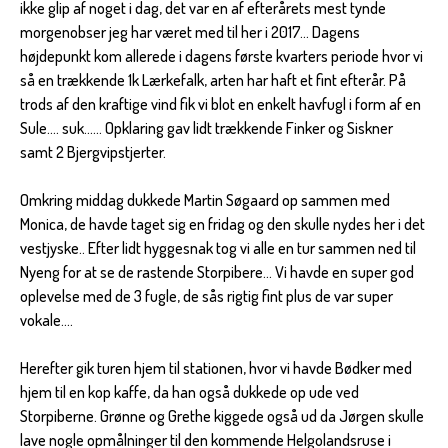
ikke glip af noget i dag, det var en af efterårets mest tynde
morgenobser jeg har været med til her i 2017... Dagens
højdepunkt kom allerede i dagens første kvarters periode hvor vi
så en trækkende 1k Lærkefalk, arten har haft et fint efterår. På
trods af den kraftige vind fik vi blot en enkelt havfugl i form af en
Sule.... suk...... Opklaring gav lidt trækkende Finker og Siskner
samt 2 Bjergvipstjerter.
Omkring middag dukkede Martin Søgaard op sammen med
Monica, de havde taget sig en fridag og den skulle nydes her i det
vestjyske.. Efter lidt hyggesnak tog vi alle en tur sammen ned til
Nyeng for at se de rastende Storpibere... Vi havde en super god
oplevelse med de 3 fugle, de sås rigtig fint plus de var super
vokale....
Herefter gik turen hjem til stationen, hvor vi havde Bødker med
hjem til en kop kaffe, da han også dukkede op ude ved
Storpiberne. Grønne og Grethe kiggede også ud da Jørgen skulle
lave nogle opmålninger til den kommende Helgolandsruse i