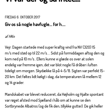
FREDAG 6. OKTOBER 2017
Giv os så nogle havfugle.... for h.....
af HKn
Vejr: Dagen startede med super kraftig vind fra NV (320) 15
m/s med stød op til 22 m/s.... Sidst på formiddagen aftog den og
kom ned på 10 m/s.. Ellers kunne vi glæde os over at solen
endelig var fremme igen, det var blot nogle få dråber i luften
tideligt om morgen. Skydække lå på 4-5/8. Sigten var perfekt 15-
20 km. Det føltes lidt køligt i dag, da temperaturen lå mellem 12
og 14 grader.
Mandskabet var blevet reduceret, da Højholm og Hjalte spontant
var røget afsted mod Sjælland i håb om at kunne se den
Sortbrynede Albatros (og de fik den, tillykke gutter). De gik heller