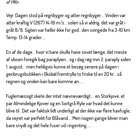
af HKn
Vejr: Dagen stod på regnbyger og atter regnbyger.... Vinden var
atter kraftig V (267) 14-19 m/s... solen så vi aldrig, det var gråt i
gråt 8/8. Sigten var heller ikke for god.. den svingede fra 3-10 km.
Temp. 13-14 grader.....
En af de dage... hvor vi bare skulle have sovet længe, det meste
af obsen foregik bag paraplyen... og i dag røg min 2. paraply siden
1. august... men heldigvis kunne et besøg senere på dagen i
genbrugsbutikken i Oksbøl fremtrylle to friske til en 20 kr... så
regnen og vinden kan bare komme an.....
Fuglemæssigt skete der intet nævneværdigt.... en Storkjove, et
par Almindelige Kjover og en Sortgrå Ryle var hvad det kunne
blive til.. Det var faktisk lidt underligt at der ikke var flere havfugle,
da vejret var perfekt for Blåvand.... Men nogen gange bliver man
bare snydt og det hele fuser ud i ingenting.....