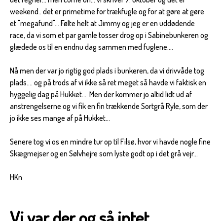
weekend.. det er primetime for trækfugle og for at gøre at gøre
et "megafund"... Følte helt at Jimmy og jeg er en uddødende
race, da vi som et par gamle tosser drog op i Sabinebunkeren og
glædede os til en endnu dag sammen med fuglene....
Nå men der var jo rigtig god plads i bunkeren, da vi drivvåde tog
plads.... og på trods af vi ikke så ret meget så havde vi faktisk en
hyggelig dag på Hukket... Men der kommer jo altid lidt ud af
anstrengelserne og vi fik en fin trækkende Sortgrå Ryle, som der
jo ikke ses mange af på Hukket...
Senere tog vi os en mindre tur op til Filsø, hvor vi havde nogle fine
Skægmejser og en Sølvhejre som lyste godt op i det grå vejr...
HKn
Vi var der og så intet....