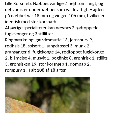
Lille Korsnæb. Næbbet var ligeså højt som langt, og
det var især undernæbbet som var kraftigt. Højden
på næbbet var 18 mm og vingen 106 mm, hvilket er
identisk med stor korsnæb.
Af øvrige specialiteter kan nævnes 2 rødtoppede
fuglekonger og 3 stillitser.
Ringmærkning: gærdesmutte 13, jernspurv 9,
rødhals 18, solsort 1, sangdrossel 3, munk 2,
gransanger 6, fuglekonge 14, rødtoppet fuglekonge
2, blåmejse 4, musvit 1, bogfinke 8, grønirisk 1, stillits
3, grønsisken 19, stor korsnæb 1, dompap 2,
rørspurv 1.
I alt 108 af 18 arter.