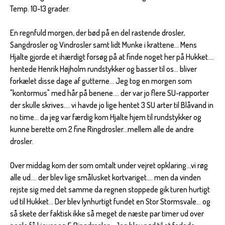
Temp. 10-13 grader.
En regnfuld morgen, der bød på en del rastende drosler,
Sangdrosler og Vindrosler samt lidt Munke i krattene... Mens
Hjalte gjorde et ihærdigt forsøg på at finde noget her på Hukket....
hentede Henrik Højholm rundstykker og basser til os... bliver
forkælet disse dage af gutterne... Jeg tog en morgen som
"kontormus" med hår på benene.... der var jo flere SU-rapporter
der skulle skrives.... vi havde jo lige hentet 3 SU arter til Blåvand in
no time... da jeg var færdig kom Hjalte hjem til rundstykker og
kunne berette om 2 fine Ringdrosler...mellem alle de andre
drosler.
Over middag kom der som omtalt under vejret opklaring...vi røg
alle ud.... der blev lige smålusket kortvariget.... men da vinden
rejste sig med det samme da regnen stoppede gik turen hurtigt
ud til Hukket... Der blev lynhurtigt fundet en Stor Stormsvale... og
så skete der faktisk ikke så meget de næste par timer ud over