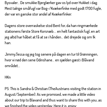
Bysvaler... De smukke Bjerglærker gav os lyd over Hukket i dag.
Mest talrige småfugl var Bog-/Kvækerfinke med godt 1700 fugle,
der var en ganske stor andel af Kvækerfinker.
Dagens store overraskelse stod Bent for, da han ringmærkede
stationens første Store Korsnæb.... en helt fantastisk fugl, en art
jeg altid har håbet at få at se i hånden... det drejede sig om 1k
han.
Jimmy,Tessa og jeg tog senere på dagen en tur til Grønningen,
hvor vi nød den sene Odinshane... en sjælden gæst i Blåvand
området...
HKn
PS: This is Sandra & Christian (TheAustrians visiting the station in
August/September). As we promised, we made a little video
about our trip to Blavand and thus want to share this with you, as
we finished the video yesterday. Here it is, enjoy: