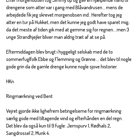
drengene som atter var i gang med Blåvandrusen... mens de
arbejdede fik jeg skrevet morgenobsen ind.. Herefter tog jeg
atter en tur på Hukket, men det kunne jeg godt have sparet mig,
da det meste af tiden gik med at gemme sig for regnen....men 3
unge Strandhjejler bliver man aldrig træt af at se på.
Eftermiddagen blev brugt i hyggeligt selskab med de to
sommerfuglfolk Ebbe og Flemming og Grønne.... det blev til nogle
gode grin da de gamle drenge kunne nogle sjove historier.
HKn
Ringmærkning ved Bent
Vejret gjorde ikke lighefrem betingelserne for ringmærkning
særlig gode med tiltagende vind og efterhånden en del regn.
Det blev da også kun til 9 fugle: Jernspurv 1, Rødhals 2,
Sangdrossel 2, Munk 4.