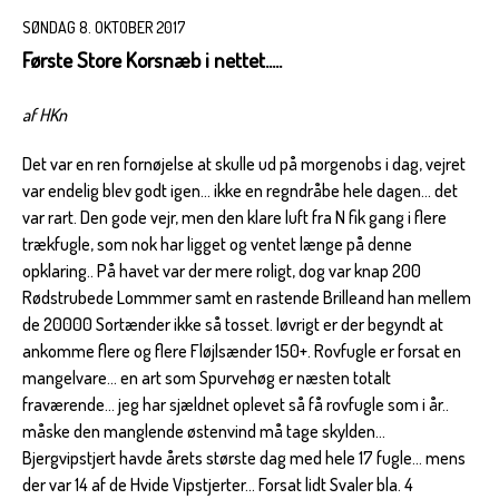
SØNDAG 8. OKTOBER 2017
Første Store Korsnæb i nettet.....
af HKn
Det var en ren fornøjelse at skulle ud på morgenobs i dag, vejret
var endelig blev godt igen... ikke en regndråbe hele dagen... det
var rart. Den gode vejr, men den klare luft fra N fik gang i flere
trækfugle, som nok har ligget og ventet længe på denne
opklaring.. På havet var der mere roligt, dog var knap 200
Rødstrubede Lommmer samt en rastende Brilleand han mellem
de 20000 Sortænder ikke så tosset. Iøvrigt er der begyndt at
ankomme flere og flere Fløjlsænder 150+. Rovfugle er forsat en
mangelvare... en art som Spurvehøg er næsten totalt
fraværende... jeg har sjældnet oplevet så få rovfugle som i år..
måske den manglende østenvind må tage skylden...
Bjergvipstjert havde årets største dag med hele 17 fugle... mens
der var 14 af de Hvide Vipstjerter... Forsat lidt Svaler bla. 4