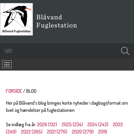
FORSIDE
BLOG
Her på Blåvand's blog bringes korte nyheder i dagbogsformat om
livet og hændelser på fuglestationen.
Se indlæg fra år:
2026 (132)
2025 (234)
2024 (243)
2023
(249)
2022 (265)
2021 (276)
2020 (279)
2019