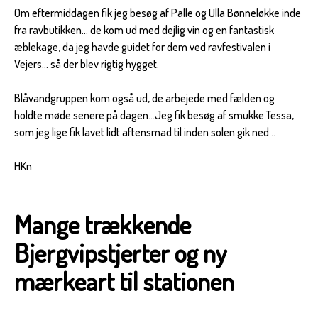
Om eftermiddagen fik jeg besøg af Palle og Ulla Bønneløkke inde
fra ravbutikken... de kom ud med dejlig vin og en fantastisk
æblekage, da jeg havde guidet for dem ved ravfestivalen i
Vejers... så der blev rigtig hygget.
Blåvandgruppen kom også ud, de arbejede med fælden og
holdte møde senere på dagen...Jeg fik besøg af smukke Tessa,
som jeg lige fik lavet lidt aftensmad til inden solen gik ned...
HKn
Mange trækkende
Bjergvipstjerter og ny
mærkeart til stationen