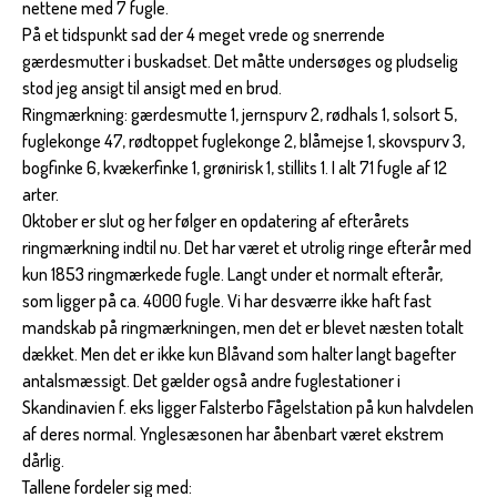
nettene med 7 fugle.
På et tidspunkt sad der 4 meget vrede og snerrende
gærdesmutter i buskadset. Det måtte undersøges og pludselig
stod jeg ansigt til ansigt med en brud.
Ringmærkning: gærdesmutte 1, jernspurv 2, rødhals 1, solsort 5,
fuglekonge 47, rødtoppet fuglekonge 2, blåmejse 1, skovspurv 3,
bogfinke 6, kvækerfinke 1, grønirisk 1, stillits 1. I alt 71 fugle af 12
arter.
Oktober er slut og her følger en opdatering af efterårets
ringmærkning indtil nu. Det har været et utrolig ringe efterår med
kun 1853 ringmærkede fugle. Langt under et normalt efterår,
som ligger på ca. 4000 fugle. Vi har desværre ikke haft fast
mandskab på ringmærkningen, men det er blevet næsten totalt
dækket. Men det er ikke kun Blåvand som halter langt bagefter
antalsmæssigt. Det gælder også andre fuglestationer i
Skandinavien f. eks ligger Falsterbo Fågelstation på kun halvdelen
af deres normal. Ynglesæsonen har åbenbart været ekstrem
dårlig.
Tallene fordeler sig med: