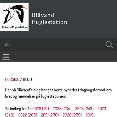
FORSIDE
BLOG
Her på Blåvand's blog bringes korte nyheder i dagbogsformat om
livet og hændelser på fuglestationen.
Se indlæg fra år:
2026 (131)
2025 (234)
2024 (243)
2023
(249)
2022 (265)
2021 (276)
2020 (279)
2019