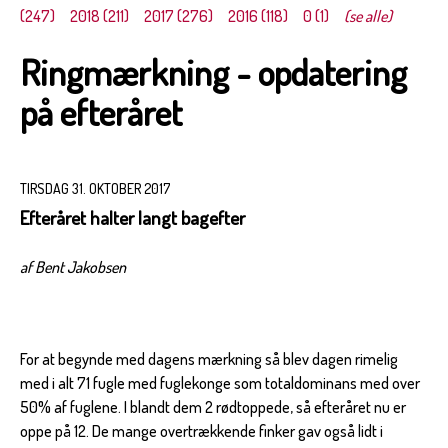
(247)
2018 (211)
2017 (276)
2016 (118)
0 (1)
(se alle)
Ringmærkning - opdatering
på efteråret
TIRSDAG 31. OKTOBER 2017
Efteråret halter langt bagefter
af Bent Jakobsen
For at begynde med dagens mærkning så blev dagen rimelig
med i alt 71 fugle med fuglekonge som totaldominans med over
50% af fuglene. I blandt dem 2 rødtoppede, så efteråret nu er
oppe på 12. De mange overtrækkende finker gav også lidt i