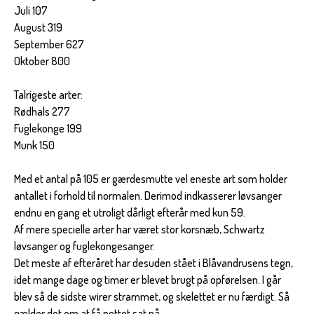
Juli 107
August 319
September 627
Oktober 800
Talrigeste arter:
Rødhals 277
Fuglekonge 199
Munk 150
Med et antal på 105 er gærdesmutte vel eneste art som holder
antallet i forhold til normalen. Derimod indkasserer løvsanger
endnu en gang et utroligt dårligt efterår med kun 59.
Af mere specielle arter har været stor korsnæb, Schwartz
løvsanger og fuglekongesanger.
Det meste af efteråret har desuden stået i Blåvandrusens tegn,
idet mange dage og timer er blevet brugt på opførelsen. I går
blev så de sidste wirer strammet, og skelettet er nu færdigt. Så
gælder det om at få nettet sat på.