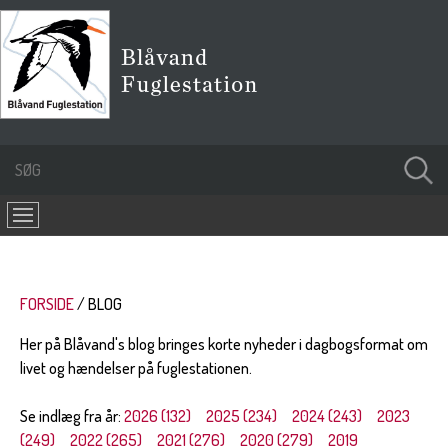
FORSIDE
BLOG
Her på Blåvand's blog bringes korte nyheder i dagbogsformat om
livet og hændelser på fuglestationen.
Se indlæg fra år:
2026 (132)
2025 (234)
2024 (243)
2023
(249)
2022 (265)
2021 (276)
2020 (279)
2019