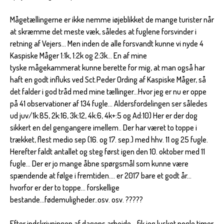
Mågetællingerne er ikke nemme iøjeblikket de mange turister når
at skræmme det meste væk, således at fuglene forsvinder i
retning af Vejers... Men inden de alle forsvandt kunne vi nyde 4
Kaspiske Måger 1:1k, 1:2k og 2:3k... En af mine
tyske mågekammerat kunne berette for mig, at man også har
haft en godt influks ved Sct.Peder Ording af Kaspiske Måger, så
det falder i god tråd med mine tællinger...Hvor jeg er nu er oppe
på 41 observationer af 134 fugle... Aldersfordelingen ser således
ud juv/1k:85, 2k:16, 3k:12, 4k:6, 4k+:5 og Ad:10) Her er der dog
sikkert en del gengangere imellem.. Der har været to toppe i
trækket, flest medio sep (16. og 17. sep.) med hhv. 11 og 25 fugle.
Herefter faldt antallet og steg først igen den 10. oktober med 11
fugle... Der er jo mange åbne spørgsmål som kunne være
spændende at følge i fremtiden.... er 2017 bare et godt år...
hvorfor er der to toppe... forskellige
bestande...fødemuligheder..osv. osv. ?????
Efter indskrivningen af dagens arbejde... fik jeg lusket nogle timer