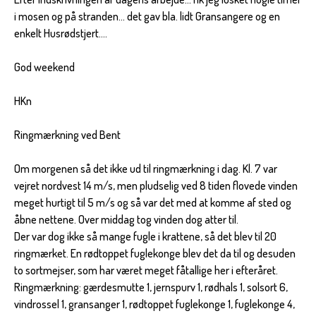
i mosen og på stranden... det gav bla. lidt Gransangere og en
enkelt Husrødstjert....
God weekend
HKn
Ringmærkning ved Bent
Om morgenen så det ikke ud til ringmærkning i dag. Kl. 7 var
vejret nordvest 14 m/s, men pludselig ved 8 tiden flovede vinden
meget hurtigt til 5 m/s og så var det med at komme af sted og
åbne nettene. Over middag tog vinden dog atter til.
Der var dog ikke så mange fugle i krattene, så det blev til 20
ringmærket. En rødtoppet fuglekonge blev det da til og desuden
to sortmejser, som har været meget fåtallige her i efteråret.
Ringmærkning: gærdesmutte 1, jernspurv 1, rødhals 1, solsort 6,
vindrossel 1, gransanger 1, rødtoppet fuglekonge 1, fuglekonge 4,