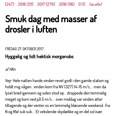
(247)
2018 (211)
2017 (276)
2016 (118)
0 (1)
(se alle)
Smuk dag med masser af
drosler i luften
FREDAG 27. OKTOBER 2017
Hyggelig og lidt hektisk morgenobs
af HKn
Vejr: Hele natten havde vinden revet godt i den gamle station og
holdt mig vågen...vinden kom fra NV (327) 14-15 m/s.... men da
lyset brød igennem og solen stod op....droppede den temmelig
meget og kom ned på 5 m/s.... over middag var vinden atter
tiltagende og der venter os en temmelig blæsende weekend...fra
N og NW suk suk.... Et vekslende skydække og en del sol især