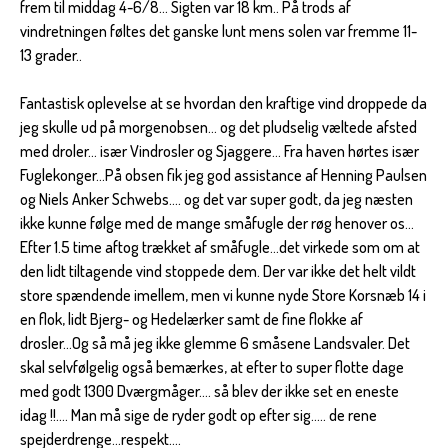
frem til middag 4-6/8... Sigten var 18 km.. På trods af
vindretningen føltes det ganske lunt mens solen var fremme 11-
13 grader..
Fantastisk oplevelse at se hvordan den kraftige vind droppede da
jeg skulle ud på morgenobsen... og det pludselig væltede afsted
med droler... især Vindrosler og Sjaggere... Fra haven hørtes især
Fuglekonger...På obsen fik jeg god assistance af Henning Paulsen
og Niels Anker Schwebs.... og det var super godt, da jeg næsten
ikke kunne følge med de mange småfugle der røg henover os...
Efter 1.5 time aftog trækket af småfugle...det virkede som om at
den lidt tiltagende vind stoppede dem. Der var ikke det helt vildt
store spændende imellem, men vi kunne nyde Store Korsnæb 14 i
en flok, lidt Bjerg- og Hedelærker samt de fine flokke af
drosler...Og så må jeg ikke glemme 6 småsene Landsvaler. Det
skal selvfølgelig også bemærkes, at efter to super flotte dage
med godt 1300 Dværgmåger.... så blev der ikke set en eneste
idag !!.... Man må sige de ryder godt op efter sig..... de rene
spejderdrenge...respekt....