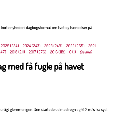
s korte nyheder i dagbogsformat om livet og hændelser på
2025 (234)
2024 (243)
2023 (249)
2022 (265)
2021
247)
2018 (211)
2017 (276)
2016 (118)
0 (1)
(se alle)
ag med få fugle på havet
hurtigt glemmer igen. Den startede ud med regn og 6-7 m/s fra syd,