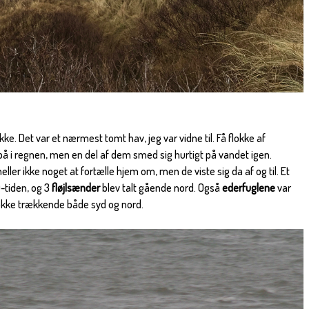
klikke. Det var et nærmest tomt hav, jeg var vidne til. Få flokke af
 i regnen, men en del af dem smed sig hurtigt på vandet igen.
eller ikke noget at fortælle hjem om, men de viste sig da af og til. Et
0-tiden, og 3
fløjlsænder
blev talt gående nord. Også
ederfuglene
var
flokke trækkende både syd og nord.