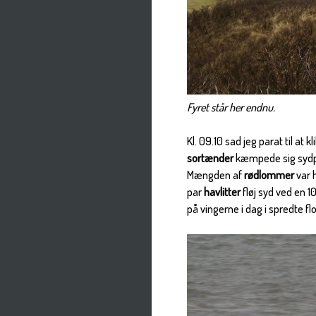
Fyret står her endnu.
Kl. 09.10 sad jeg parat til at 
sortænder
kæmpede sig sydpå
Mængden af
rødlommer
var h
par
havlitter
fløj syd ved en 1
på vingerne i dag i spredte 