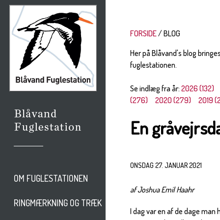
FORSIDE
BLOG
Her på Blåvand's blog bringe
fuglestationen.
Se indlæg fra år:
2026 (132)
(276)
2020 (279)
2019 (
En gråvejrsd
ONSDAG 27. JANUAR 2021
OM FUGLESTATIONEN
af Joshua Emil Haahr
RINGMÆRKNING OG TRÆK
I dag var en af de dage man 