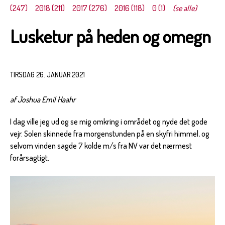
(247)
2018 (211)
2017 (276)
2016 (118)
0 (1)
(se alle)
Lusketur på heden og omegn
TIRSDAG 26. JANUAR 2021
af Joshua Emil Haahr
I dag ville jeg ud og se mig omkring i området og nyde det gode
vejr. Solen skinnede fra morgenstunden på en skyfri himmel, og
selvom vinden sagde 7 kolde m/s fra NV var det nærmest
forårsagtigt.