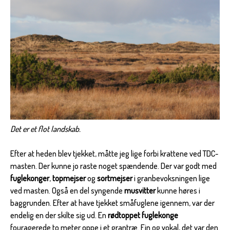
Det er et flot landskab.
Efter at heden blev tjekket, måtte jeg lige forbi krattene ved TDC-
masten. Der kunne jo raste noget spændende. Der var godt med
fuglekonger
,
topmejser
og
sortmejser
i granbevoksningen lige
ved masten. Også en del syngende
musvitter
kunne høres i
baggrunden. Efter at have tjekket småfuglene igennem, var der
endelig en der skilte sig ud. En
rødtoppet fuglekonge
fouragerede to meter oppe i et grantræ. Fin og vokal, det var den.