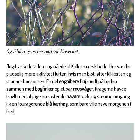
Også blåmejsen her nød solskinsvejret.
Jeg traskede videre, og nåede til Kallesmærsk hede. Her var der
pludselig mere aktivitet i luften, hvis man blot løfter kikkerten og
scanner horisonten. En del
engpibere
fløj rundt på heden
sammen med
bogfinker
og et par
musvåger
. Kragerne havde
travlt med at jage en rastende
havørn
væk, og samme omgang
fik en fouragerende
blå kærhøg
, som bare ville have morgenen i
fred.