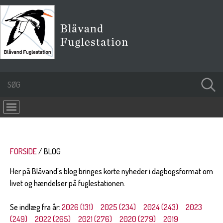
FORSIDE
BLOG
Her på Blåvand's blog bringes korte nyheder i dagbogsformat om
livet og hændelser på fuglestationen.
Se indlæg fra år:
2026 (131)
2025 (234)
2024 (243)
2023
(249)
2022 (265)
2021 (276)
2020 (279)
2019