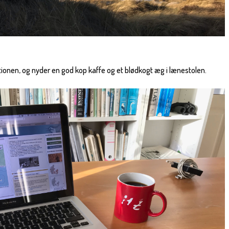
ationen, og nyder en god kop kaffe og et blødkogt æg i lænestolen.