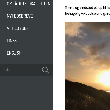
OMRÅDET/LOKALITETEN
11 m/s og vindstød på op til 
behagelig oplevelse end går
NYHEDSBREVE
VI TILBYDER
LINKS
ENGLISH