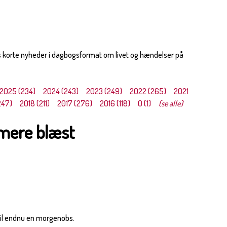
s korte nyheder i dagbogsformat om livet og hændelser på
2025 (234)
2024 (243)
2023 (249)
2022 (265)
2021
247)
2018 (211)
2017 (276)
2016 (118)
0 (1)
(se alle)
 mere blæst
t til endnu en morgenobs.