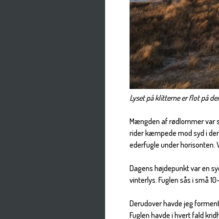
Lyset på klitterne er flot på de
Mængden af rødlommer var sta
rider kæmpede mod syd i den
ederfugle under horisonten. Ve
Dagens højdepunkt var en syd
vinterlys. Fuglen sås i små 1
Derudover havde jeg formentl
Fuglen havde i hvert fald krid