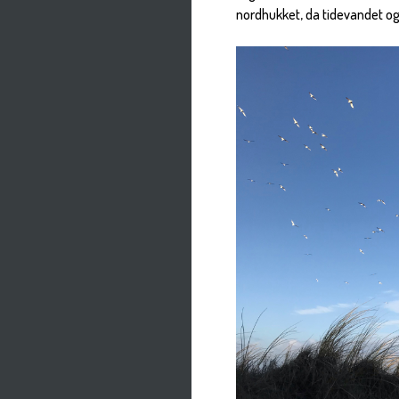
nordhukket, da tidevandet og