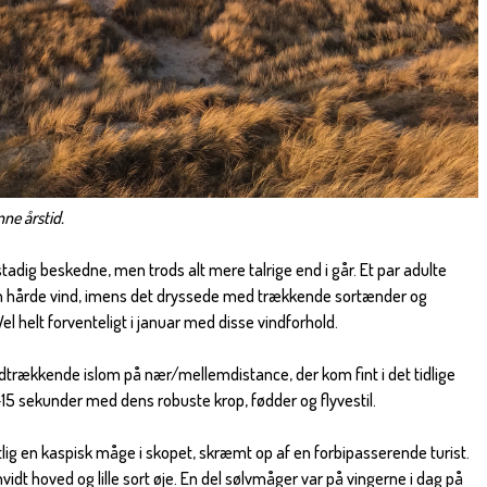
nne årstid.
dig beskedne, men trods alt mere talrige end i går. Et par adulte
 hårde vind, imens det dryssede med trækkende sortænder og
l helt forventeligt i januar med disse vindforhold.
trækkende islom på nær/mellemdistance, der kom fint i det tidlige
0-15 sekunder med dens robuste krop, fødder og flyvestil.
ig en kaspisk måge i skopet, skræmt op af en forbipasserende turist.
hvidt hoved og lille sort øje. En del sølvmåger var på vingerne i dag på