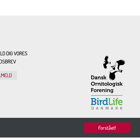
LD DIG VORES
DSBREV
LMELD
Forstået!