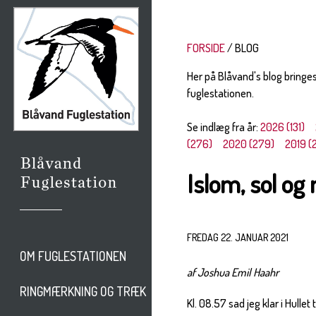
FORSIDE
BLOG
Her på Blåvand's blog bringe
fuglestationen.
Se indlæg fra år:
2026 (131)
(276)
2020 (279)
2019 (
Islom, sol og
FREDAG 22. JANUAR 2021
OM FUGLESTATIONEN
af Joshua Emil Haahr
RINGMÆRKNING OG TRÆK
Kl. 08.57 sad jeg klar i Hulle