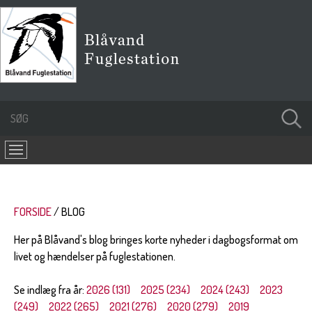
FORSIDE
BLOG
Her på Blåvand's blog bringes korte nyheder i dagbogsformat om
livet og hændelser på fuglestationen.
Se indlæg fra år:
2026 (131)
2025 (234)
2024 (243)
2023
(249)
2022 (265)
2021 (276)
2020 (279)
2019