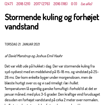
(247)
2018 (211)
2017 (276)
2016 (118)
0 (1)
(se alle)
Stormende kuling og forhøjet
vandstand
TORSDAG 21. JANUAR 2021
af David Manstrup og Joshua Emil Haahr
Det var vildt ude på hukket i dag. Der var stormende kuling fra
syd-sydvest med en middelvind på 15-18 ms, og vindstød på 25-
28 ms. Der kom enkelte byger under morgenobsen, men de
blæste hurtigt over os og vi sad rimeligt i læ i hullet.
Temperaturen lå egentlig ganske fornuftigt i forhold til at det er
januar måned, med plus 3-5 grader. Den kraftige vind forudsaget
desuden en forhøjet vandstand på cirka 2 meter over normalen,