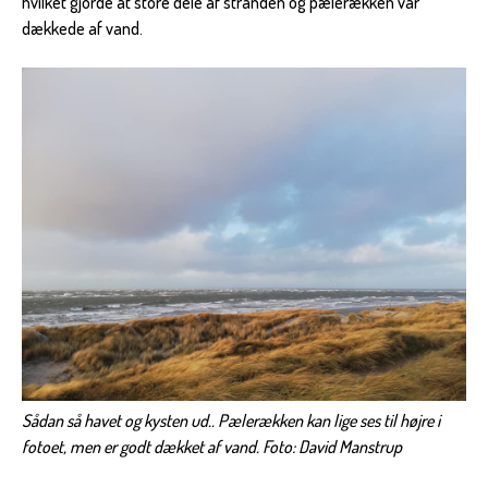
hvilket gjorde at store dele af stranden og pælerækken var
dækkede af vand.
Sådan så havet og kysten ud.. Pælerækken kan lige ses til højre i
fotoet, men er godt dækket af vand. Foto: David Manstrup