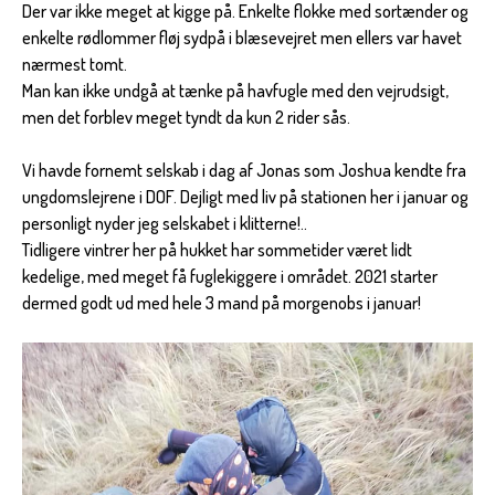
Der var ikke meget at kigge på. Enkelte flokke med sortænder og
enkelte rødlommer fløj sydpå i blæsevejret men ellers var havet
nærmest tomt.
Man kan ikke undgå at tænke på havfugle med den vejrudsigt,
men det forblev meget tyndt da kun 2 rider sås.
Vi havde fornemt selskab i dag af Jonas som Joshua kendte fra
ungdomslejrene i DOF. Dejligt med liv på stationen her i januar og
personligt nyder jeg selskabet i klitterne!..
Tidligere vintrer her på hukket har sommetider været lidt
kedelige, med meget få fuglekiggere i området. 2021 starter
dermed godt ud med hele 3 mand på morgenobs i januar!