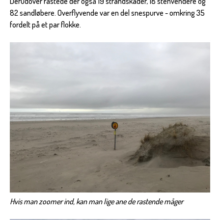
Derudover rastede der også 19 strandskader, 18 stenvendere og
82 sandløbere. Overflyvende var en del snespurve - omkring 35
fordelt på et par flokke.
Hvis man zoomer ind, kan man lige ane de rastende måger