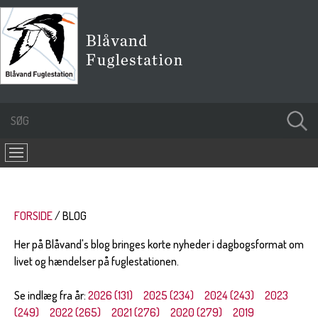
FORSIDE
BLOG
Her på Blåvand's blog bringes korte nyheder i dagbogsformat om
livet og hændelser på fuglestationen.
Se indlæg fra år:
2026 (131)
2025 (234)
2024 (243)
2023
(249)
2022 (265)
2021 (276)
2020 (279)
2019