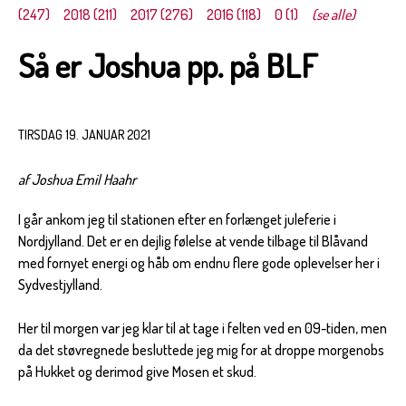
(247)
2018 (211)
2017 (276)
2016 (118)
0 (1)
(se alle)
Så er Joshua pp. på BLF
TIRSDAG 19. JANUAR 2021
af Joshua Emil Haahr
I går ankom jeg til stationen efter en forlænget juleferie i
Nordjylland. Det er en dejlig følelse at vende tilbage til Blåvand
med fornyet energi og håb om endnu flere gode oplevelser her i
Sydvestjylland.
Her til morgen var jeg klar til at tage i felten ved en 09-tiden, men
da det støvregnede besluttede jeg mig for at droppe morgenobs
på Hukket og derimod give Mosen et skud.