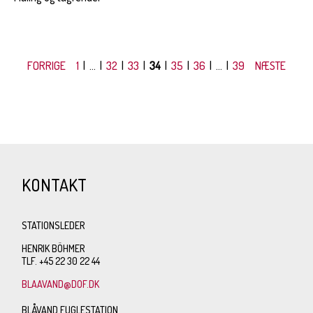
FORRIGE
1
| ... |
32
|
33
|
34
|
35
|
36
| ... |
39
NÆSTE
KONTAKT
STATIONSLEDER
HENRIK BÖHMER
TLF. +45 22 30 22 44
BLAAVAND@DOF.DK
BLÅVAND FUGLESTATION