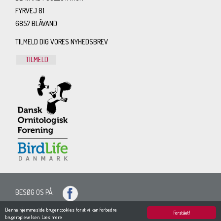
FYRVEJ 81
6857 BLÅVAND
TILMELD DIG VORES NYHEDSBREV
TILMELD
BESØG OS PÅ:
SITEMAP
Denne hjemmeside bruger cookies for at vi kan forbedre
Forstået!
brugeroplevelsen.
Læs mere